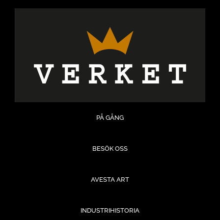
Hoppa
till
innehåll
PÅ GÅNG
BESÖK OSS
AVESTA ART
INDUSTRIHISTORIA