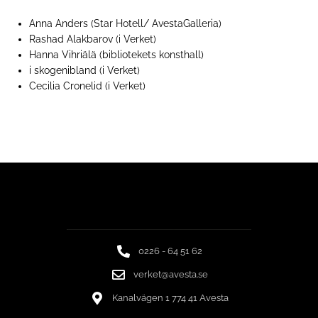
Anna Anders (Star Hotell/ AvestaGalleria)
Rashad Alakbarov (i Verket)
Hanna Vihriälä (bibliotekets konsthall)
i skogenibland (i Verket)
Cecilia Cronelid (i Verket)
0226 - 64 51 62
verket@avesta.se
Kanalvägen 1 774 41 Avesta