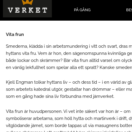
Hoppa
till
PÅ GÅNG
BE
innehåll
Vita frun
Smederna, klädda i sin arbetsmundering i vitt och svart, dras 
hyttans vita fru. Vem är hon, den sägenomspunna kvinnliga ge
både lockar och skrämmer? Bär vita frun alltid varsel om olyc
en vänlig lekfullhet som spelar alla ett spratt? Kanske smedern
Kjell Engman tolkar hyttans liv – och dess tid – i en värld av 
som arbetets katedral utgör, gestaltar han drömmar – eller
som en gång hade sina liv förbundna med järnverket.
Vita frun är huvudpersonen. Vi vet inte säkert var hon är – o
symboliserar arbetarna, som höll hytta och martinverk i drift, 
vitglödande järnet, som borde tappas ut via masugnens botten,