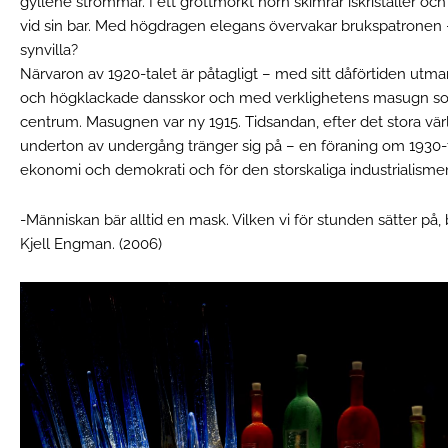
gyllene strömmar. I ett grottmörkt hörn skimrar iskristaller o
vid sin bar. Med högdragen elegans övervakar brukspatronen – 
synvilla?
Närvaron av 1920-talet är påtagligt – med sitt dåförtiden utm
och högklackade dansskor och med verklighetens masugn so
centrum. Masugnen var ny 1915. Tidsandan, efter det stora värl
underton av undergång tränger sig på – en föraning om 1930-t
ekonomi och demokrati och för den storskaliga industrialismens
-Människan bär alltid en mask. Vilken vi för stunden sätter p
Kjell Engman. (2006)