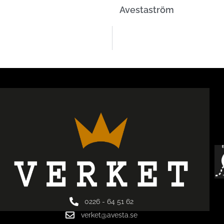
Avestaström
0226 - 64 51 62
verket@avesta.se