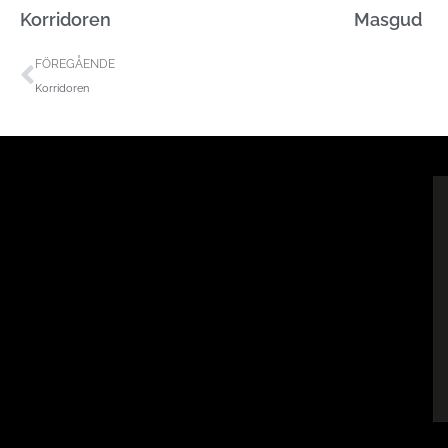
Korridoren
Masgud
Föregående
FÖREGÅENDE
Korridoren