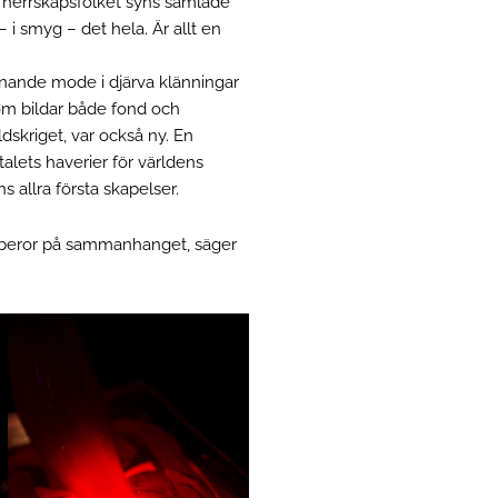
ch herrskapsfolket syns samlade
i smyg – det hela. Är allt en
anande mode i djärva klänningar
m bildar både fond och
dskriget, var också ny. En
alets haverier för världens
 allra första skapelser.
å, beror på sammanhanget, säger