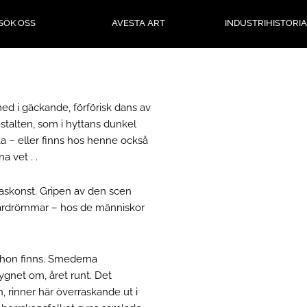
SÖK OSS
AVESTA ART
INDUSTRIHISTORIA
med i gäckande, förförisk dans av
stalten, som i hyttans dunkel
ka – eller finns hos henne också
a vet . .
glaskonst. Gripen av den scen
 mardrömmar – hos de människor
m hon finns. Smederna
dygnet om, året runt. Det
 rinner här överraskande ut i