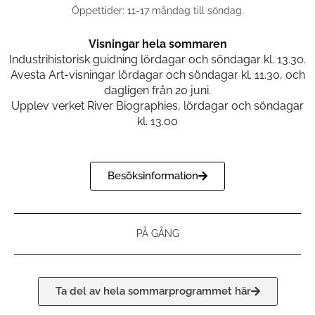
Öppettider: 11-17 måndag till söndag.
Avesta Art
Visningar hela sommaren
2026
Industrihistorisk guidning lördagar och söndagar kl. 13.30.
Avesta Art-visningar lördagar och söndagar kl. 11.30, och
dagligen från 20 juni.
Earthly Bodieas Born of Love. En
Upplev verket River Biographies, lördagar och söndagar
grupputställmning med åtta
kl. 13.00
internationella och svenska konstnärer.
Visas 23 maj till 20 september.
Besöksinformation
Läs mer
PÅ GÅNG
Ta del av hela sommarprogrammet här