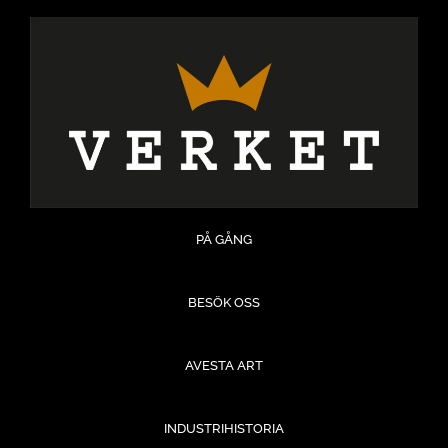
Hoppa
till
innehåll
PÅ GÅNG
BESÖK OSS
AVESTA ART
INDUSTRIHISTORIA