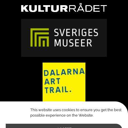
This website uses cookies to ensure you get the best
possible experience on the Website.
© All rights reserved Verket Avesta 2026